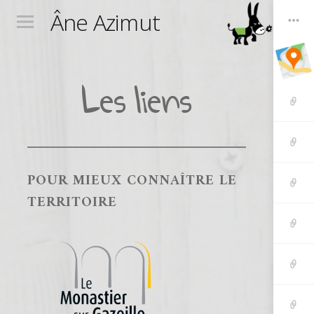
Âne Azimut
Menu
Wigets
Toggle
Les liens
Accueil
Les
POUR MIEUX CONNAÎTRE LE
randos
TERRITOIRE
Les
tarifs
Les
Ânimat
Qui
sommes
nous