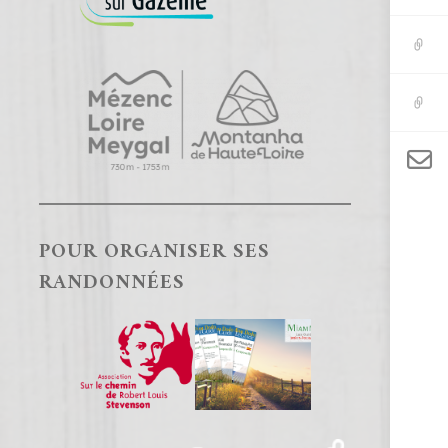
?
Ils
l’ont
fait…
Les
liens
Contact
nous
POUR ORGANISER SES
RANDONNÉES